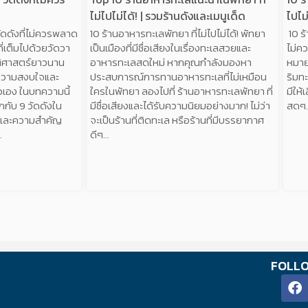
ไม่ไปไม่ได้! | รวมร้านดังและเมนูเด็ด
ไปไม่
วัดดังที่ไม่ควรพลาด
10 ร้านอาหารทะเลพัทยา ที่ไม่ไปไม่ได้! พัทยา
10 ร
่เต็มไปด้วยวัดวา
เป็นเมืองที่มีชื่อเสียงในเรื่องทะเลสวยและ
ไม่ค
ติศาสตร์ยาวนาน
อาหารทะเลสดใหม่ หากคุณกำลังมองหา
หมาย
งความสงบใจและ
ประสบการณ์การทานอาหารทะเลที่ไม่เหมือน
ริมท
ัวเอง ในบทความนี้
ใครในพัทยา ลองไปที่ ร้านอาหารทะเลพัทยา ที่
มีให
กับ 9 วัดดังใน
มีชื่อเสียงและได้รับความนิยมอย่างมาก! ไม่ว่า
สดๆ
ร์และความสำคัญ
จะเป็นร้านที่ติดทะเล หรือร้านที่มีบรรยากาศ
…
ดีๆ…
FOLL
F
a
c