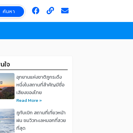
F
L
E
ค้นหา
a
i
n
c
n
v
จองที่พักพลูวิลล่า
e
k
e
b
l
o
o
o
p
k
e
าสนใจ
อุทยานแห่งชาติภูกระดึง
หนึ่งในสถานที่สำคัญมีชื่อ
เสียงของไทย
Read More »
ภูทับเบิก สถานที่เที่ยวหน้า
ฝน ชมวิวทะเลหมอกที่สวย
ที่สุด