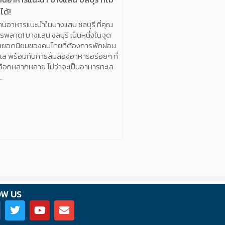
ได้!
้านอาหารแนะนำในบางแสน ชลบุรี ที่คุณ
วรพลาด! บางแสน ชลบุรี เป็นหนึ่งในจุด
ยอดนิยมของคนไทยที่ต้องการพักผ่อน
ะเล พร้อมกับการลิ้มลองอาหารอร่อยๆ ที่
้เลือกหลากหลาย ไม่ว่าจะเป็นอาหารทะเล
…
OW US
T
Y
E
w
o
n
i
u
v