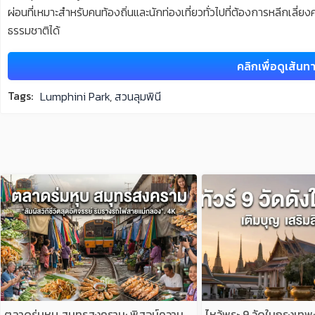
ผ่อนที่เหมาะสำหรับคนท้องถิ่นและนักท่องเที่ยวทั่วไปที่ต้องการหลีกเล
ธรรมชาติได้
คลิกเพื่อดูเส้นท
Tags:
Lumphini Park
,
สวนลุมพินี
P
P
P
P
P
A
A
A
A
A
G
G
G
G
G
E
E
E
E
E
ตลาดร่มหุบ สมุทรสงคราม: พิสูจน์ความ
ไหว้พระ 9 วัดในกรุงเทพ: 