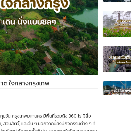
าติ ใจกลางกรุงเทพ
ุมวัน กรุงเทพมหานคร มีพื้นที่รวมถึง 360 ไร่ มีสิ่ง
สวนสัตว์, และอื่น ๆ นอกจากนี้ยังมีกิจกรรมต่าง ๆ ที่
กผ่อนชิลๆ ได้ตลอดทั้งวัน ¹²³. หากคุณกำลังมองหาสถาน