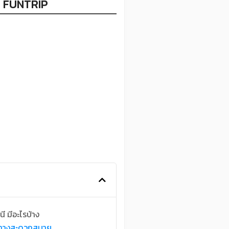
า FUNTRIP
ี มีอะไรบ้าง
นทางสะดวกสบาย