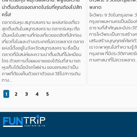
น่าตื่นเต้นของตลาดในร่มที่คุณต้องไปสัก
พลาด
ครั้ง!
ไหว้พระ 9 วัดในกรุงเทพ: 
กรุงเทพมหานครเป็นเมืองที
ตลาดร่มหุบ สมุทรสงคราม: แหล่งท่องเที่ยว
อารามที่สำคัญและมีประวั
สุดตื่นเต้นในสมุทรสงคราม ตลาดร่มหุบ ถือ
การไหว้พระเป็นการสร้า
เป็นหนึ่งในสถานที่ท่องเที่ยวยอดฮิตที่นักท่อง
เสริมสร้างบุญกุศลให้แก่ต
เที่ยวทั้งในและต่างประเทศไม่ควรพลาด! ตลาด
เราจะพาคุณไปทำความรู้จัก
แห่งนี้ตั้งอยู่ในจังหวัดสมุทรสงคราม ซึ่งเป็น
กรุงเทพ ที่มีประวัติศาสต
ตลาดที่มีเสน่ห์และความน่าตื่นเต้นที่ไม่เหมือน
ทางศาสนาที่ไม่ควรพลาด
ใคร ด้วยการตั้งแผงขายของใต้ร่มที่สามารถ
หุบเก็บได้เมื่อมีรถไฟผ่าน ขอบอกเลยว่าเป็น
ภาพที่ต้องเห็นด้วยตาตัวเอง! วิธีไป/การเดิน
ทาง…
1
2
3
4
5