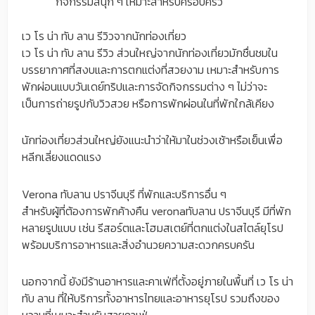
กิจกรรมสนุก ๆ เหมาะสำหรับครอบครัว
เว โร น่า ทับ ลาน รีวิวจากนักท่องเที่ยว
เว โร น่า ทับ ลาน รีวิว ส่วนใหญ่จากนักท่องเที่ยวมักชื่นชมใน
บรรยากาศที่สงบและการตกแต่งที่สวยงาม เหมาะสำหรับการ
พักผ่อนแบบวันเดย์ทริปและการจัดกิจกรรมต่าง ๆ ไม่ว่าจะ
เป็นการถ่ายรูปกับวิวสวย หรือการพักผ่อนในที่พักใกล้เคียง
นักท่องเที่ยวส่วนใหญ่ยังแนะนำว่าให้มาในช่วงเช้าหรือเย็นเพื่อ
หลีกเลี่ยงแดดแรง
Verona ทับลาน ปราจีนบุรี ที่พักและบริการอื่น ๆ
สำหรับผู้ที่ต้องการพักค้างคืน veronaทับลาน ปราจีนบุรี มีที่พัก
หลายรูปแบบ เช่น รีสอร์ตและโฮมสเตย์ที่ตกแต่งในสไตล์ยุโรป
พร้อมบริการอาหารและสิ่งอำนวยความสะดวกครบครัน
นอกจากนี้ ยังมีร้านอาหารและคาเฟ่ที่ตั้งอยู่ภายในพื้นที่ เว โร น่า
ทับ ลาน ที่ให้บริการทั้งอาหารไทยและอาหารยุโรป รวมถึงของ