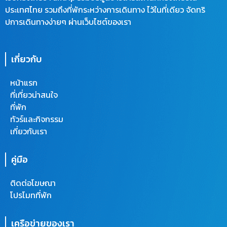
ประเทศไทย รวมถึงที่พักระหว่างการเดินทาง ไว้ในที่เดียว จัดทริ
ปการเดินทางง่ายๆ ผ่านเว็บไซต์ของเรา
เกี่ยวกับ
หน้าแรก
ที่เที่ยวน่าสนใจ
ที่พัก
ทัวร์และกิจกรรม
เกี่ยวกับเรา
คู่มือ
ติดต่อโฆษณา
โปรโมทที่พัก
เครือข่ายของเรา