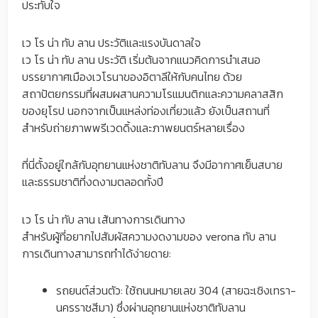
ประทับใจ
เว โร น่า ทับ ลาน ประวัติและแรงบันดาลใจ
เว โร น่า ทับ ลาน ประวัติ เริ่มต้นจากแนวคิดการนำเสนอ
บรรยากาศเมืองเวโรนาของอิตาลีให้กับคนไทย ด้วย
สถาปัตยกรรมที่ผสมผสานความโรแมนติกและความคลาสสิก
ของยุโรป นอกจากเป็นแหล่งท่องเที่ยวแล้ว ยังเป็นสถานที่
สำหรับถ่ายภาพพรีเวดดิ้งและภาพยนตร์หลายเรื่อง
ที่นี่ตั้งอยู่ใกล้กับอุทยานแห่งชาติทับลาน จึงมีอากาศเย็นสบาย
และธรรมชาติที่งดงามตลอดทั้งปี
เว โร น่า ทับ ลาน เส้นทางการเดินทาง
สำหรับผู้ที่อยากไปสัมผัสความงดงามของ verona ทับ ลาน
การเดินทางสามารถทำได้ง่ายดาย:
รถยนต์ส่วนตัว: ใช้ถนนหมายเลข 304 (สายฉะเชิงเทรา-
นครราชสีมา) ซึ่งผ่านอุทยานแห่งชาติทับลาน