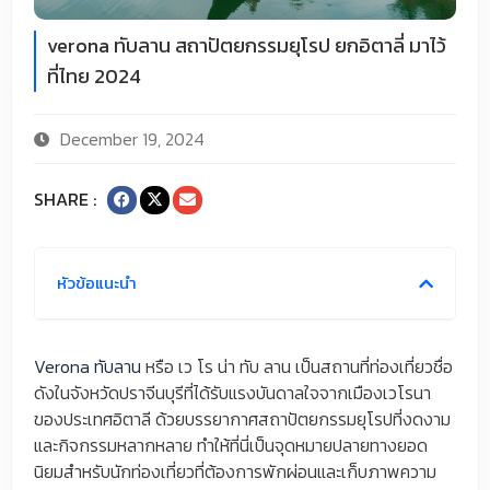
verona ทับลาน สถาปัตยกรรมยุโรป ยกอิตาลี่ มาไว้
ที่ไทย 2024
December 19, 2024
SHARE :
หัวข้อแนะนำ
Verona ทับลาน
หรือ เว โร น่า ทับ ลาน เป็นสถานที่ท่องเที่ยวชื่อ
ดังในจังหวัดปราจีนบุรีที่ได้รับแรงบันดาลใจจากเมืองเวโรนา
ของประเทศอิตาลี ด้วยบรรยากาศสถาปัตยกรรมยุโรปที่งดงาม
และกิจกรรมหลากหลาย ทำให้ที่นี่เป็นจุดหมายปลายทางยอด
นิยมสำหรับนักท่องเที่ยวที่ต้องการพักผ่อนและเก็บภาพความ