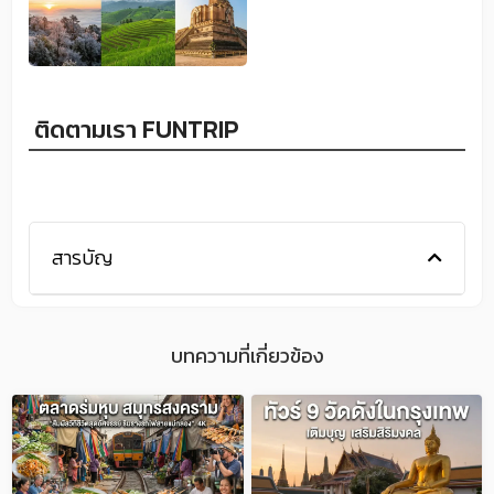
ติดตามเรา FUNTRIP
สารบัญ
บทความที่เกี่ยวข้อง
P
P
P
P
P
A
A
A
A
A
G
G
G
G
G
E
E
E
E
E