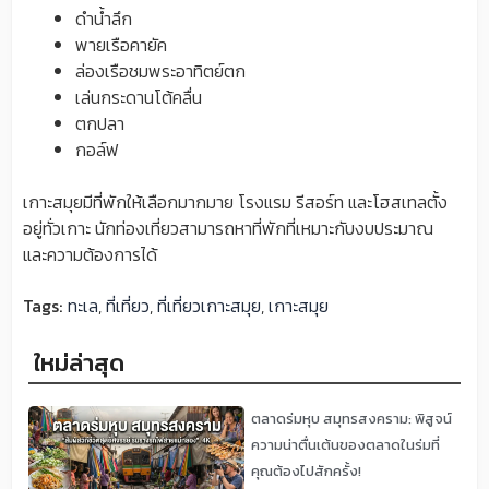
ดำน้ำลึก
พายเรือคายัค
ล่องเรือชมพระอาทิตย์ตก
เล่นกระดานโต้คลื่น
ตกปลา
กอล์ฟ
เกาะสมุยมีที่พักให้เลือกมากมาย โรงแรม รีสอร์ท และโฮสเทลตั้ง
อยู่ทั่วเกาะ นักท่องเที่ยวสามารถหาที่พักที่เหมาะกับงบประมาณ
และความต้องการได้
Tags:
ทะเล
,
ที่เที่ยว
,
ที่เที่ยวเกาะสมุย
,
เกาะสมุย
ใหม่ล่าสุด
ตลาดร่มหุบ สมุทรสงคราม: พิสูจน์
ความน่าตื่นเต้นของตลาดในร่มที่
คุณต้องไปสักครั้ง!