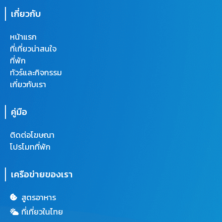
เกี่ยวกับ
หน้าแรก
ที่เที่ยวน่าสนใจ
ที่พัก
ทัวร์และกิจกรรม
เกี่ยวกับเรา
คู่มือ
ติดต่อโฆษณา
โปรโมทที่พัก
เครือข่ายของเรา
สูตรอาหาร
ที่เที่ยวในไทย