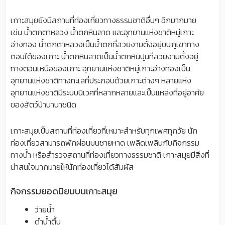
เกาะสมุยยังมีสถานที่ท่องเที่ยวทางธรรมชาติอื่นๆ อีกมากมาย
เช่น น้ำตกตาหลวง น้ำตกหินลาด และอุทยานแห่งชาติหมู่เกาะ
อ่างทอง น้ำตกตาหลวงเป็นน้ำตกที่สวยงามตั้งอยู่บนภูเขาทาง
ตอนใต้ของเกาะ น้ำตกหินลาดเป็นน้ำตกหินปูนที่สวยงามตั้งอยู่
ทางตอนเหนือของเกาะ อุทยานแห่งชาติหมู่เกาะอ่างทองเป็น
อุทยานแห่งชาติทางทะเลที่ประกอบด้วยเกาะต่างๆ หลายแห่ง
อุทยานแห่งชาติมีระบบนิเวศที่หลากหลายและเป็นแหล่งที่อยู่อาศัย
ของสัตว์ป่านานาชนิด
เกาะสมุยเป็นสถานที่ท่องเที่ยวที่เหมาะสำหรับทุกเพศทุกวัย นัก
ท่องเที่ยวสามารถพักผ่อนบนชายหาด เพลิดเพลินกับกิจกรรม
ทางน้ำ หรือสำรวจสถานที่ท่องเที่ยวทางธรรมชาติ เกาะสมุยมีสิ่งที่
น่าสนใจมากมายให้นักท่องเที่ยวได้สัมผัส
กิจกรรมยอดนิยมบนเกาะสมุย
ว่ายน้ำ
ดำน้ำตื้น