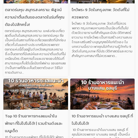
ตลาดร่มหุบ สมุทรสงคราม: พิสูจน์
ไหว้พระ 9 วัดในกรุงเทพ: วัดดังที่ไม่
ความน่าตื่นเต้นของตลาดในร่มที่คุณ
ควรพลาด
ไหว้พระ 9 วัดในกรุงเทพ: วัดดังที่ไม่ควร
ต้องไปสักครั้ง!
พลาด กรุงเทพมหานครเป็นเมืองที่เต็มไป
ตลาดร่มหุบ สมุทรสงคราม: แหล่งท่องเที่ยว
ด้วยวัดวาอารามที่สำคัญและมีประวัติศาสตร์
สุดตื่นเต้นในสมุทรสงคราม ตลาดร่มหุบ ถือ
ยาวนาน การไหว้พระเป็นการสร้างความสงบ
เป็นหนึ่งในสถานที่ท่องเที่ยวยอดฮิตที่นักท่อง
ใจและเสริมสร้างบุญกุศลให้แก่ตัวเอง ใน
เที่ยวทั้งในและต่างประเทศไม่ควรพลาด!
บทความนี้เราจะพาคุณไปทำความรู้จักกับ 9
ตลาดแห่งนี้ตั้งอยู่ในจังหวัดสมุทรสงคราม
วัดดังในกรุงเทพ ที่มีประวัติศาสตร์และความ
ซึ่งเป็นตลาดที่มีเสน่ห์และความน่าตื่นเต้นที่ไม่
สำคัญทางศาสนาที่ไม่ควรพลาด…
เหมือนใคร ด้วยการตั้งแผงขายของใต้ร่มที่
สามารถหุบเก็บได้เมื่อมีรถไฟผ่าน ขอบอกเลย
ว่าเป็นภาพที่ต้องเห็นด้วยตาตัวเอง! วิธีไป/
การเดินทาง…
Top 10 ร้านอาหารทะเลแนะนำใน
10 ร้านอาหารแนะนำ บางแสน ชลบุรี ที่
พัทยา ที่ไม่ไปไม่ได้! | รวมร้านดังและ
ไม่ไปไม่ได้!
10 ร้านอาหารแนะนำในบางแสน ชลบุรี ที่
เมนูเด็ด
คุณไม่ควรพลาด! บางแสน ชลบุรี เป็นหนึ่ง
10 ร้านอาหารทะเลพัทยา ที่ไม่ไปไม่ได้! พัทยา