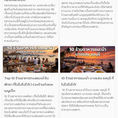
พลาด กรุงเทพมหานครเป็นเมืองที่เต็มไป
ตลาดร่มหุบ สมุทรสงคราม: แหล่งท่องเที่ยว
ด้วยวัดวาอารามที่สำคัญและมีประวัติศาสตร์
สุดตื่นเต้นในสมุทรสงคราม ตลาดร่มหุบ ถือ
ยาวนาน การไหว้พระเป็นการสร้างความสงบ
เป็นหนึ่งในสถานที่ท่องเที่ยวยอดฮิตที่นักท่อง
ใจและเสริมสร้างบุญกุศลให้แก่ตัวเอง ใน
เที่ยวทั้งในและต่างประเทศไม่ควรพลาด!
บทความนี้เราจะพาคุณไปทำความรู้จักกับ 9
ตลาดแห่งนี้ตั้งอยู่ในจังหวัดสมุทรสงคราม
วัดดังในกรุงเทพ ที่มีประวัติศาสตร์และความ
ซึ่งเป็นตลาดที่มีเสน่ห์และความน่าตื่นเต้นที่ไม่
สำคัญทางศาสนาที่ไม่ควรพลาด…
เหมือนใคร ด้วยการตั้งแผงขายของใต้ร่มที่
สามารถหุบเก็บได้เมื่อมีรถไฟผ่าน ขอบอกเลย
ว่าเป็นภาพที่ต้องเห็นด้วยตาตัวเอง! วิธีไป/
การเดินทาง…
Top 10 ร้านอาหารทะเลแนะนำใน
10 ร้านอาหารแนะนำ บางแสน ชลบุรี ที่
พัทยา ที่ไม่ไปไม่ได้! | รวมร้านดังและ
ไม่ไปไม่ได้!
10 ร้านอาหารแนะนำในบางแสน ชลบุรี ที่
เมนูเด็ด
คุณไม่ควรพลาด! บางแสน ชลบุรี เป็นหนึ่ง
10 ร้านอาหารทะเลพัทยา ที่ไม่ไปไม่ได้! พัทยา
ในจุดหมายยอดนิยมของคนไทยที่ต้องการพัก
เป็นเมืองที่มีชื่อเสียงในเรื่องทะเลสวยและ
ผ่อนริมทะเล พร้อมกับการลิ้มลองอาหารอ
อาหารทะเลสดใหม่ หากคุณกำลังมองหา
ร่อยๆ ที่มีให้เลือกหลากหลาย ไม่ว่าจะเป็น
ประสบการณ์การทานอาหารทะเลที่ไม่เหมือน
อาหารทะเลสดๆ…
ใครในพัทยา ลองไปที่ ร้านอาหารทะเลพัทยา
ที่มีชื่อเสียงและได้รับความนิยมอย่างมาก! ไม่