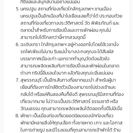
ที่ชิลล์และสนุกสนานอย่างแน่นอน
นครปฐม สถานที่ท่องเที่ยวใกล้กรุงเทพฯ ชานเมือง
นครปฐมเป็นอีกเมืองที่น่าไปเยือนเลยก็ว่าได้ ประกอบด้วย
สถานที่ท่องเที่ยวทางประวัติศาสตร์ วัด พิพิธภัณฑ์ และ
ตลาดน้ำสำหรับการช้อปปิ้งและการพักผ่อน คุณไม่
สามารถไปได้ไกลกว่านี้หากสวมชุดนี้
ฉะเชิงเทรา ใกล้กรุงเทพฯ อยู่ห่างออกไปโดยใช้เวลานั่ง
รถไฟเพียงไม่นาน ริมแม่น้ำบางปะกงคุณจะได้สัมผัส
บรรยากาศเมืองเก่า นอกจากทำบุญวัดดังแล้วยัง
สามารถเพลิดเพลินกับการช้อปปิ้งและพักผ่อนในตลาด
ต่างๆ ทริปนี้อิ่มเอมใจมาก แล้วท้องคุณจะอิ่มแน่นอน
สุพรรณบุรี เป็นอีกเส้นทางที่อยากแนะนำ สำหรับผู้มา
เยือนที่ต้องการใกล้ชิดตัวเมืองสามารถไปช่วงเช้าและ
กลับได้ หรือแค่คืนสองคืนก็ยังดี สุพรรณบุรีมีสถานที่ท่อง
เที่ยวมากมาย ไม่ว่าจะเป็นประวัติศาสตร์ ธรรมชาติ หรือ
วัฒนธรรม คุณสามารถเพลิดเพลินได้ตลอดทั้งปีไม่มีเบื่อ
พัทยา เป็นเมืองท่องเที่ยวยอดนิยมของนักท่องเที่ยว
พัทยามีหลายสิ่งให้คุณเลือก ทั้งชายหาด เกาะ และโอกาส
ในการถ่ายรูป และมีโรงแรมที่คุณสามารถเข้าพักได้ ร้าน