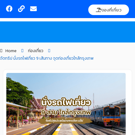
Skip
F
L
E
จองที่เที่ยว
to
a
i
n
content
c
n
v
e
k
e
ค้นหา
b
l
o
o
o
p
Home
ท่องเที่ยว
k
e
จัดทริป นั่งรถไฟเที่ยว 9 เส้นทาง จุดท่องเที่ยวใกล้กรุงเทพ