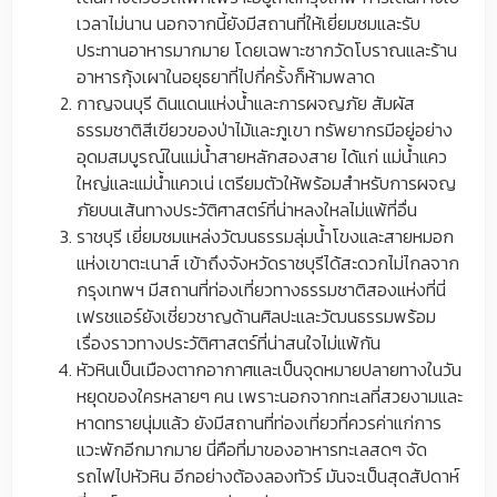
เวลาไม่นาน นอกจากนี้ยังมีสถานที่ให้เยี่ยมชมและรับ
ประทานอาหารมากมาย โดยเฉพาะซากวัดโบราณและร้าน
อาหารกุ้งเผาในอยุธยาที่ไปกี่ครั้งก็ห้ามพลาด
กาญจนบุรี ดินแดนแห่งน้ำและการผจญภัย สัมผัส
ธรรมชาติสีเขียวของป่าไม้และภูเขา ทรัพยากรมีอยู่อย่าง
อุดมสมบูรณ์ในแม่น้ำสายหลักสองสาย ได้แก่ แม่น้ำแคว
ใหญ่และแม่น้ำแควเน่ เตรียมตัวให้พร้อมสำหรับการผจญ
ภัยบนเส้นทางประวัติศาสตร์ที่น่าหลงใหลไม่แพ้ที่อื่น
ราชบุรี เยี่ยมชมแหล่งวัฒนธรรมลุ่มน้ำโขงและสายหมอก
แห่งเขาตะเนาส์ เข้าถึงจังหวัดราชบุรีได้สะดวกไม่ไกลจาก
กรุงเทพฯ มีสถานที่ท่องเที่ยวทางธรรมชาติสองแห่งที่นี่
เฟรชแอร์ยังเชี่ยวชาญด้านศิลปะและวัฒนธรรมพร้อม
เรื่องราวทางประวัติศาสตร์ที่น่าสนใจไม่แพ้กัน
หัวหินเป็นเมืองตากอากาศและเป็นจุดหมายปลายทางในวัน
หยุดของใครหลายๆ คน เพราะนอกจากทะเลที่สวยงามและ
หาดทรายนุ่มแล้ว ยังมีสถานที่ท่องเที่ยวที่ควรค่าแก่การ
แวะพักอีกมากมาย นี่คือที่มาของอาหารทะเลสดๆ จัด
รถไฟไปหัวหิน อีกอย่างต้องลองทัวร์ มันจะเป็นสุดสัปดาห์