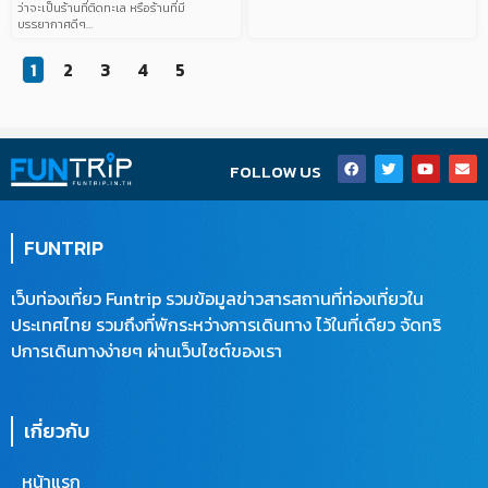
ว่าจะเป็นร้านที่ติดทะเล หรือร้านที่มี
บรรยากาศดีๆ…
1
2
3
4
5
F
T
Y
E
FOLLOW US
a
w
o
n
c
i
u
v
e
t
t
e
b
t
u
l
o
e
b
o
FUNTRIP
o
r
e
p
k
e
เว็บท่องเที่ยว Funtrip รวมข้อมูลข่าวสารสถานที่ท่องเที่ยวใน
ประเทศไทย รวมถึงที่พักระหว่างการเดินทาง ไว้ในที่เดียว จัดทริ
ปการเดินทางง่ายๆ ผ่านเว็บไซต์ของเรา
เกี่ยวกับ
หน้าแรก