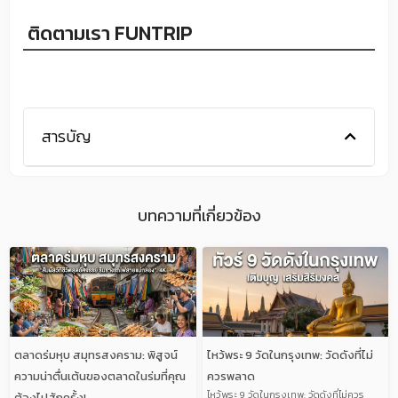
ติดตามเรา FUNTRIP
สารบัญ
บทความที่เกี่ยวข้อง
P
P
P
P
P
A
A
A
A
A
G
G
G
G
G
E
E
E
E
E
ตลาดร่มหุบ สมุทรสงคราม: พิสูจน์
ไหว้พระ 9 วัดในกรุงเทพ: วัดดังที่ไม่
ความน่าตื่นเต้นของตลาดในร่มที่คุณ
ควรพลาด
ไหว้พระ 9 วัดในกรุงเทพ: วัดดังที่ไม่ควร
ต้องไปสักครั้ง!