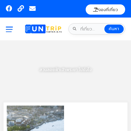
Skip
F
L
E
จองที่เที่ยว
to
a
i
n
content
c
n
v
e
k
e
ค้นหา
b
l
o
o
o
p
k
e
สวนลอยฟ้าเจ้าพระยา ไปยังไง