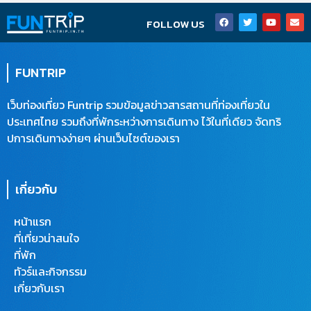
F
T
Y
E
FOLLOW US
a
w
o
n
c
i
u
v
e
t
t
e
b
t
u
l
o
e
b
o
FUNTRIP
o
r
e
p
k
e
เว็บท่องเที่ยว Funtrip รวมข้อมูลข่าวสารสถานที่ท่องเที่ยวใน
ประเทศไทย รวมถึงที่พักระหว่างการเดินทาง ไว้ในที่เดียว จัดทริ
ปการเดินทางง่ายๆ ผ่านเว็บไซต์ของเรา
เกี่ยวกับ
หน้าแรก
ที่เที่ยวน่าสนใจ
ที่พัก
ทัวร์และกิจกรรม
เกี่ยวกับเรา