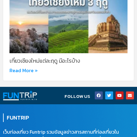
เที่ยวเชียงใหม่แต่ละฤดู มีอะไรบ้าง
Read More »
F
T
Y
E
FOLLOW US
a
w
o
n
c
i
u
v
e
t
t
e
b
t
u
l
o
e
b
o
FUNTRIP
o
r
e
p
k
e
เว็บท่องเที่ยว Funtrip รวมข้อมูลข่าวสารสถานที่ท่องเที่ยวใน