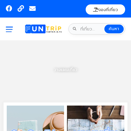
Skip
F
L
E
จองที่เที่ยว
to
a
i
n
content
c
n
v
e
k
e
ค้นหา
b
l
o
o
o
p
k
e
วางแผนเที่ยว