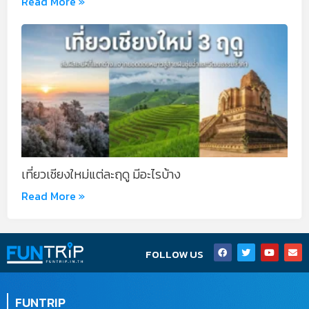
Read More »
เที่ยวเชียงใหม่แต่ละฤดู มีอะไรบ้าง
Read More »
F
T
Y
E
FOLLOW US
a
w
o
n
c
i
u
v
e
t
t
e
b
t
u
l
o
e
b
o
FUNTRIP
o
r
e
p