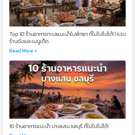
Top 10 ร้านอาหารทะเลแนะนำในพัทยา ที่ไม่ไปไม่ได้! | รวม
ร้านดังและเมนูเด็ด
Read More »
10 ร้านอาหารแนะนำ บางแสน ชลบุรี ที่ไม่ไปไม่ได้!