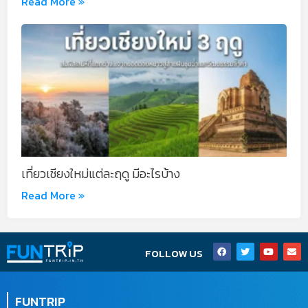
Read More »
เที่ยวเชียงใหม่แต่ละฤดู มีอะไรบ้าง
Read More »
F
T
Y
E
FOLLOW US
a
w
o
n
c
i
u
v
e
t
t
e
b
t
u
l
o
e
b
o
FUNTRIP
o
r
e
p