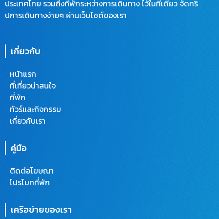
ประเทศไทย รวมถึงที่พักระหว่างการเดินทาง ไว้ในที่เดียว จัดทริ
ปการเดินทางง่ายๆ ผ่านเว็บไซต์ของเรา
เกี่ยวกับ
หน้าแรก
ที่เที่ยวน่าสนใจ
ที่พัก
ทัวร์และกิจกรรม
เกี่ยวกับเรา
คู่มือ
ติดต่อโฆษณา
โปรโมทที่พัก
เครือข่ายของเรา