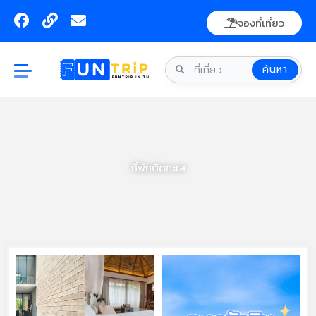
Skip
F
L
E
จองที่เที่ยว
to
a
i
n
content
c
n
v
e
k
e
ค้นหา
b
l
o
o
o
p
k
e
ที่พักติดทะเล