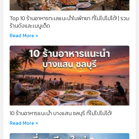
Top 10 ร้านอาหารทะเลแนะนำในพัทยา ที่ไม่ไปไม่ได้! | รวม
ร้านดังและเมนูเด็ด
Read More »
10 ร้านอาหารแนะนำ บางแสน ชลบุรี ที่ไม่ไปไม่ได้!
Read More »