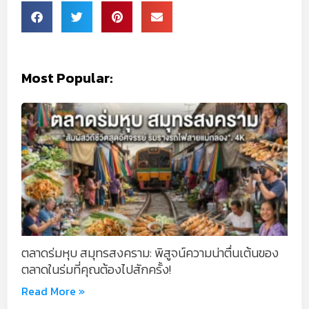
Most Popular:
ตลาดร่มหุบ สมุทรสงคราม: พิสูจน์ความน่าตื่นเต้นของ
ตลาดในร่มที่คุณต้องไปสักครั้ง!
Read More »