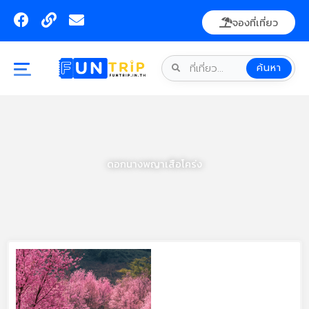
Skip
F
L
E
จองที่เที่ยว
to
a
i
n
content
c
n
v
e
k
e
ค้นหา
b
l
o
o
o
p
k
e
ดอกนางพญาเสือโคร่ง