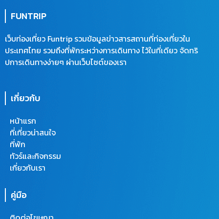
b
t
u
l
o
e
b
o
FUNTRIP
o
r
e
p
k
e
เว็บท่องเที่ยว Funtrip รวมข้อมูลข่าวสารสถานที่ท่องเที่ยวใน
ประเทศไทย รวมถึงที่พักระหว่างการเดินทาง ไว้ในที่เดียว จัดทริ
ปการเดินทางง่ายๆ ผ่านเว็บไซต์ของเรา
เกี่ยวกับ
หน้าแรก
ที่เที่ยวน่าสนใจ
ที่พัก
ทัวร์และกิจกรรม
เกี่ยวกับเรา
คู่มือ
ติดต่อโฆษณา