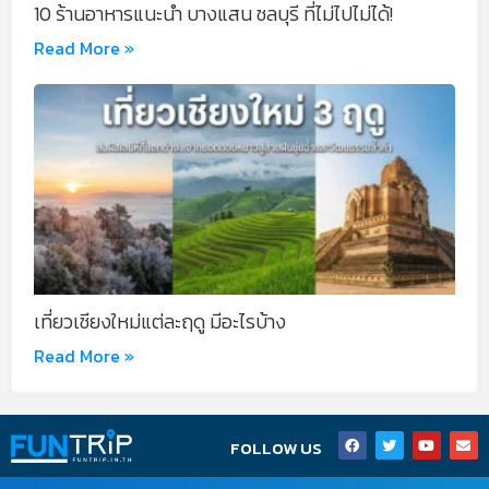
10 ร้านอาหารแนะนำ บางแสน ชลบุรี ที่ไม่ไปไม่ได้!
Read More »
เที่ยวเชียงใหม่แต่ละฤดู มีอะไรบ้าง
Read More »
F
T
Y
E
FOLLOW US
a
w
o
n
c
i
u
v
e
t
t
e