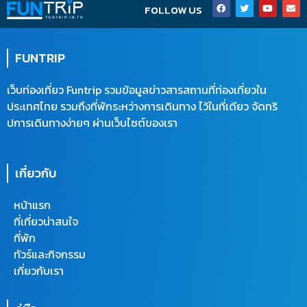
F
T
Y
E
FOLLOW US
a
w
o
n
c
i
u
v
e
t
t
e
b
t
u
l
o
e
b
o
FUNTRIP
o
r
e
p
k
e
เว็บท่องเที่ยว Funtrip รวมข้อมูลข่าวสารสถานที่ท่องเที่ยวใน
ประเทศไทย รวมถึงที่พักระหว่างการเดินทาง ไว้ในที่เดียว จัดทริ
ปการเดินทางง่ายๆ ผ่านเว็บไซต์ของเรา
เกี่ยวกับ
หน้าแรก
ที่เที่ยวน่าสนใจ
ที่พัก
ทัวร์และกิจกรรม
เกี่ยวกับเรา