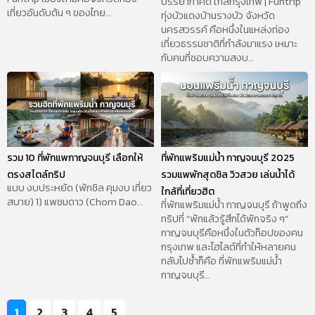
บรรยากาศดี ใกล้กรุงเทพ | Funtrip
เที่ยวอันดับต้น ๆ ของไทย…
ทุ่งบัวแดงบ้านรางบัว จังหวัด
นครสวรรค์ คือหนึ่งในแหล่งท่อง
เที่ยวธรรมชาติที่กำลังมาแรง เหมาะ
กับคนที่ชอบความสงบ…
รวม 10 ที่พักแพกาญจนบุรี เลือกให้
ที่พักแพริมแม่น้ำ กาญจนบุรี 2025
ตรงสไตล์ทริป
รวมแพพักสุดชิล วิวสวย เล่นน้ำได้
แบบ งบประหยัด (พักชิล คุมงบ เที่ยว
ใกล้ที่เที่ยวฮิต
สบาย) 1) แพชมดาว (Chom Dao…
ที่พักแพริมแม่น้ำ กาญจนบุรี ถ้าพูดถึง
ทริปที่ “พักแล้วรู้สึกได้พักจริง ๆ”
กาญจนบุรีคือหนึ่งในตัวท็อปของคน
กรุงเทพ และไฮไลต์ที่ทำให้หลายคน
กลับไปซ้ำก็คือ ที่พักแพริมแม่น้ำ
กาญจนบุรี…
1
2
3
4
5