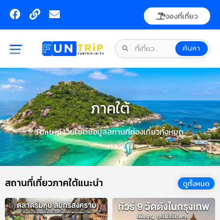
Skip
F
L
E
จองที่เที่ยว
to
a
i
n
content
c
n
v
e
k
e
ค้นหา
b
l
o
o
o
p
k
e
ภาคใต้
Funtrip เว็บไซต์ข้อมูลสถานที่ท่องเที่ยวทั้งหมด
สถานที่เที่ยวภาคใต้แนะนำ
ดูทั้งหมด
P
P
P
P
P
A
A
A
A
A