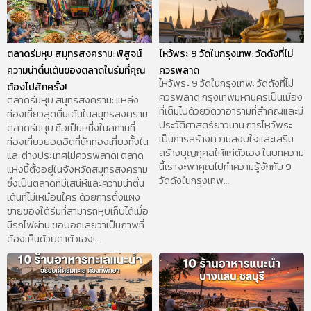
G
G
G
G
G
E
E
E
E
E
ตลาดร่มหุบ สมุทรสงคราม: พิสูจน์
ไหว้พระ 9 วัดในกรุงเทพ: วัดดังที่ไม่
ความน่าตื่นเต้นของตลาดในร่มที่คุณ
ควรพลาด
ไหว้พระ 9 วัดในกรุงเทพ: วัดดังที่ไม่
ต้องไปสักครั้ง!
ควรพลาด กรุงเทพมหานครเป็นเมือง
ตลาดร่มหุบ สมุทรสงคราม: แหล่ง
ที่เต็มไปด้วยวัดวาอารามที่สำคัญและมี
ท่องเที่ยวสุดตื่นเต้นในสมุทรสงคราม
ประวัติศาสตร์ยาวนาน การไหว้พระ
ตลาดร่มหุบ ถือเป็นหนึ่งในสถานที่
เป็นการสร้างความสงบใจและเสริม
ท่องเที่ยวยอดฮิตที่นักท่องเที่ยวทั้งใน
สร้างบุญกุศลให้แก่ตัวเอง ในบทความ
และต่างประเทศไม่ควรพลาด! ตลาด
นี้เราจะพาคุณไปทำความรู้จักกับ 9
แห่งนี้ตั้งอยู่ในจังหวัดสมุทรสงคราม
วัดดังในกรุงเทพ…
ซึ่งเป็นตลาดที่มีเสน่ห์และความน่าตื่น
เต้นที่ไม่เหมือนใคร ด้วยการตั้งแผง
ขายของใต้ร่มที่สามารถหุบเก็บได้เมื่อ
มีรถไฟผ่าน ขอบอกเลยว่าเป็นภาพที่
ต้องเห็นด้วยตาตัวเอง!…