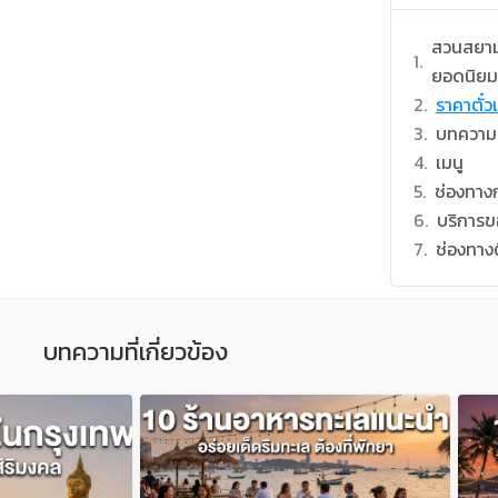
สวนสยาม 
ยอดนิย
ราคาตั๋
บทความที
เมนู
ช่องทาง
บริการข
ช่องทาง
บทความที่เกี่ยวข้อง