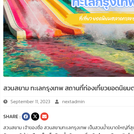
สวนสยาม ทะเลกรุงเทพ สถานที่ท่องเที่ยวยอดนิย
September 11, 2023
nextadmin
SHARE :
สวนสยาม เจ้าของชื่อ สวนสยามทะเลกรุงเทพ เป็นสวนน้ำขนาดใหญ่ที่สุด