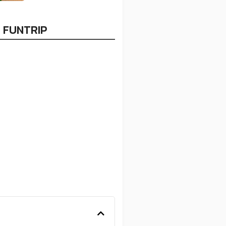
า FUNTRIP