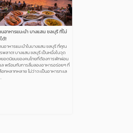
้านอาหารแนะนำ บางแสน ชลบุรี ที่ไม่
ได้!
้านอาหารแนะนำในบางแสน ชลบุรี ที่คุณ
วรพลาด! บางแสน ชลบุรี เป็นหนึ่งในจุด
ยอดนิยมของคนไทยที่ต้องการพักผ่อน
ะเล พร้อมกับการลิ้มลองอาหารอร่อยๆ ที่
้เลือกหลากหลาย ไม่ว่าจะเป็นอาหารทะเล
…