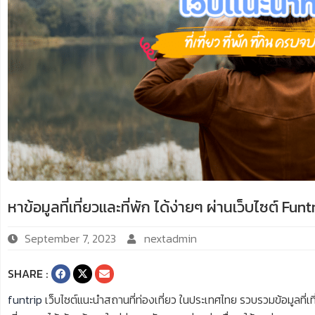
หาข้อมูลที่เที่ยวและที่พัก ได้ง่ายๆ ผ่านเว็บไซต์ Funt
September 7, 2023
nextadmin
SHARE :
funtrip
เว็บไซต์แนะนำสถานที่ท่องเที่ยว ในประเทศไทย รวบรวมข้อมูลที่เที่