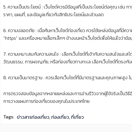
5. ความเป็นประโยชน์ : เว็บไซต์ควรมีข้อมูลที่เป็นประโยชน์ต่อคุณ เช่น ก
ราคา, แผนที่, และข้อมูลเกี่ยวกับสิทธิประโยชน์และส่วนลด
6. ความปลอดภัย : เมื่อค้นหาเว็บไซต์ท่องเที่ยว ควรใช้แหล่งข้อมูลที่
“https” และเครื่องหมายล็อกเล็กๆ ข้างบนหน้าเว็บไซต์เพื่อให้แน่ใจว่า
7. ความเหมาะสมกับความสนใจ : เลือกเว็บไซต์ที่เข้ากับความสนใจและสไต
วัฒนธรรม, การผจญภัย, หรือท่องเที่ยวทางทะเล เลือกเว็บไซต์ที่ตรง
8. ความเป็นมาตรฐาน : ควรเลือกเว็บไซต์ที่มีมาตรฐานและคุณภาพสูง ไม่ใช
การตรวจสอบข้อมูลจากหลายแหล่งและการอ่านรีวิวจากผู้ใช้จริงเป็นวิธีอีก
การวางแผนการท่องเที่ยวของคุณในประเทศไทย
Tags:
ข่าวสารท่องเที่ยว
,
ท่องเที่ยว
,
ที่เที่ยว