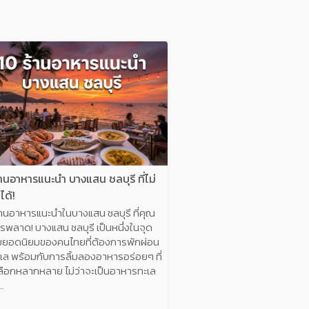
้านอาหารแนะนำ บางแสน ชลบุรี ที่ไม่
ได้!
้านอาหารแนะนำในบางแสน ชลบุรี ที่คุณ
วรพลาด! บางแสน ชลบุรี เป็นหนึ่งในจุด
ยอดนิยมของคนไทยที่ต้องการพักผ่อน
ะเล พร้อมกับการลิ้มลองอาหารอร่อยๆ ที่
้เลือกหลากหลาย ไม่ว่าจะเป็นอาหารทะเล
…