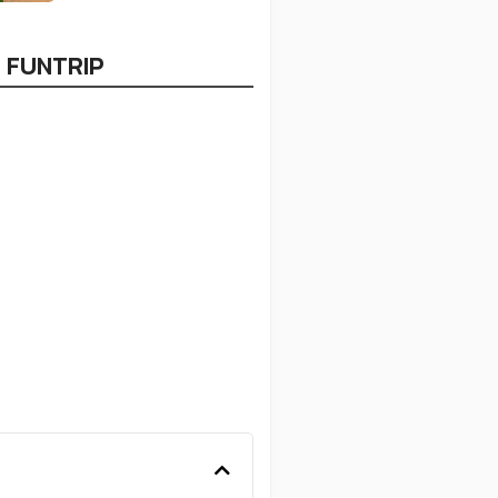
า FUNTRIP