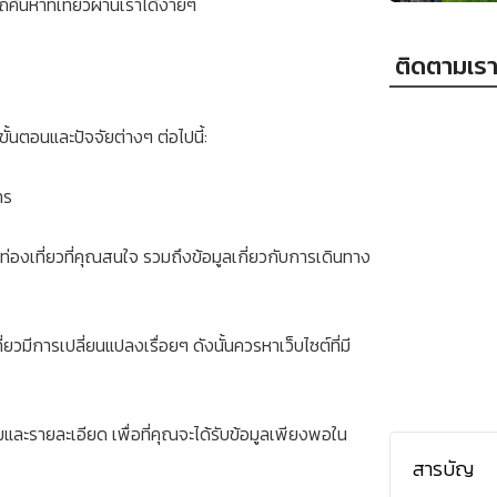
ค้นหาที่เที่ยวผ่านเราได้ง่ายๆ
ติดตามเร
ั้นตอนและปัจจัยต่างๆ ต่อไปนี้:
การ
่ท่องเที่ยวที่คุณสนใจ รวมถึงข้อมูลเกี่ยวกับการเดินทาง
่ยวมีการเปลี่ยนแปลงเรื่อยๆ ดังนั้นควรหาเว็บไซต์ที่มี
และรายละเอียด เพื่อที่คุณจะได้รับข้อมูลเพียงพอใน
สารบัญ