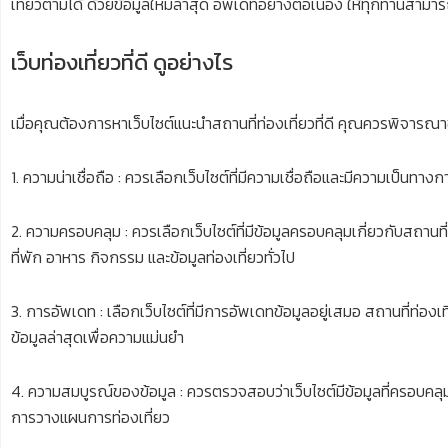
เที่ยวตามได้ ด้วยข้อมูลใหม่ล่าสุด อัพเดทอย่างต่อเนื่อง ให้ทุกท่านสามารถ
เว็บท่องเที่ยวที่ดี ดูอย่างไร
เมื่อคุณต้องการหาเว็บไซต์แนะนำสถานที่ท่องเที่ยวที่ดี คุณควรพิจารณาข
1. ความน่าเชื่อถือ : ควรเลือกเว็บไซต์ที่มีความเชื่อถือและมีความเป็นทาง
2. ความครอบคลุม : ควรเลือกเว็บไซต์ที่มีข้อมูลครอบคลุมเกี่ยวกับสถานที
ที่พัก อาหาร กิจกรรม และข้อมูลท่องเที่ยวทั่วไป
3. การอัพเดท : เลือกเว็บไซต์ที่มีการอัพเดทข้อมูลอยู่เสมอ สถานที่ท่องเที
ข้อมูลล่าสุดเพื่อความแม่นยำ
4. ความสมบูรณ์ของข้อมูล : ควรตรวจสอบว่าเว็บไซต์มีข้อมูลที่ครอบคลุม
การวางแผนการท่องเที่ยว