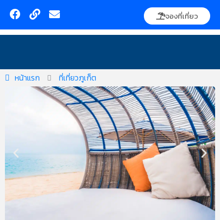
Skip
F
L
E
จองที่เที่ยว
to
a
i
n
content
c
n
v
e
k
e
ค้นหา
b
l
o
o
o
p
หน้าแรก
ที่เที่ยวภูเก็ต
k
e