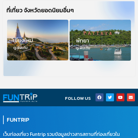
ที่เที่ยว จังหวัดยอดนิยมอื่นๆ
เชียงใหม่
พัทยา
ดูเพิ่มเติม
ดูเพิ่มเติม
F
T
Y
E
FOLLOW US
a
w
o
n
c
i
u
v
e
t
t
e
b
t
u
l
o
e
b
o
FUNTRIP
o
r
e
p
k
e
เว็บท่องเที่ยว Funtrip รวมข้อมูลข่าวสารสถานที่ท่องเที่ยวใน