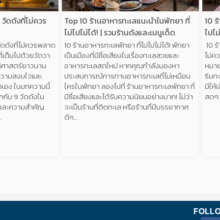
วัดดังที่ไม่ควร
Top 10 ร้านอาหารทะเลแนะนำในพัทยา ที่
10 ร
ไม่ไปไม่ได้! | รวมร้านดังและเมนูเด็ด
ไปไม่
วัดดังที่ไม่ควรพลาด
10 ร้านอาหารทะเลพัทยา ที่ไม่ไปไม่ได้! พัทยา
10 ร
่เต็มไปด้วยวัดวา
เป็นเมืองที่มีชื่อเสียงในเรื่องทะเลสวยและ
ไม่ค
ติศาสตร์ยาวนาน
อาหารทะเลสดใหม่ หากคุณกำลังมองหา
หมาย
งความสงบใจและ
ประสบการณ์การทานอาหารทะเลที่ไม่เหมือน
ริมท
ัวเอง ในบทความนี้
ใครในพัทยา ลองไปที่ ร้านอาหารทะเลพัทยา ที่
มีให
กับ 9 วัดดังใน
มีชื่อเสียงและได้รับความนิยมอย่างมาก! ไม่ว่า
สดๆ
ร์และความสำคัญ
จะเป็นร้านที่ติดทะเล หรือร้านที่มีบรรยากาศ
…
ดีๆ…
FOLL