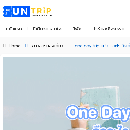
Skip
to
content
หน้าแรก
ที่เที่ยวน่าสนใจ
ที่พัก
ทัวร์และกิจกรรม
Home
ข่าวสารท่องเที่ยว
one day trip แปลว่าอะไร วิธีเ