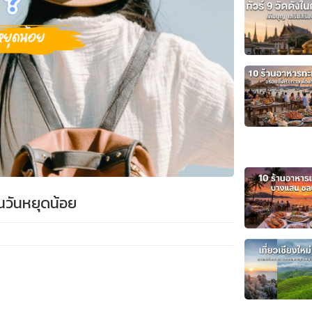
คนวันหยุดน้อย