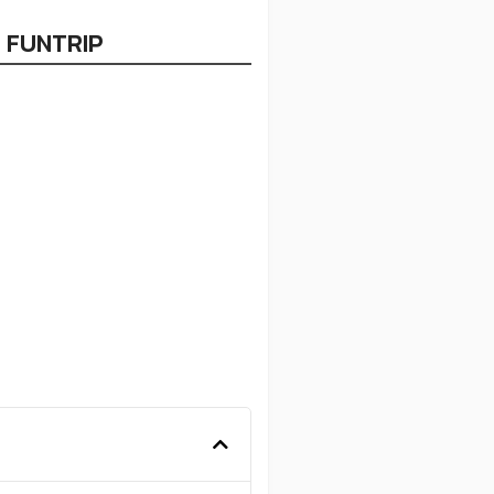
า FUNTRIP