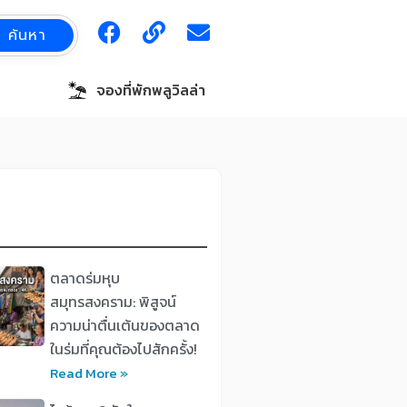
F
L
E
ค้นหา
a
i
n
c
n
v
จองที่พักพลูวิลล่า
e
k
e
b
l
o
o
o
p
k
e
ตลาดร่มหุบ
สมุทรสงคราม: พิสูจน์
ความน่าตื่นเต้นของตลาด
ในร่มที่คุณต้องไปสักครั้ง!
Read More »