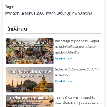
Tags:
ที่พักติดทะเล จันทบุรี 2566
,
ที่พักทะเลจันทบุรี
,
ที่พักบทความ
ใหม่ล่าสุด
ตลาดร่มหุบ สมุทรสงคราม: พิสูจน์
ความน่าตื่นเต้นของตลาดในร่มที่
คุณต้องไปสักครั้ง!
Read More »
ไหว้พระ 9 วัดในกรุงเทพ: วัดดังที่ไม่
ควรพลาด
Read More »
Top 10 ร้านอาหารทะเลแนะนำใน
พัทยา ที่ไม่ไปไม่ได้! | รวมร้านดังและ