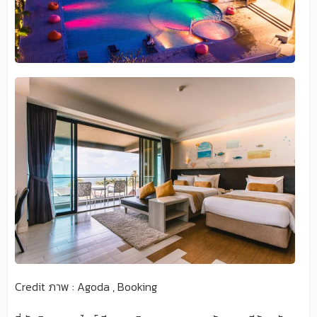
Credit ภาพ : Agoda , Booking