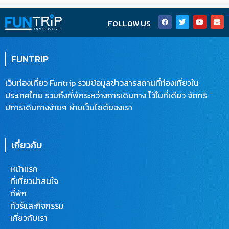
F
T
Y
E
FOLLOW US
a
w
o
n
c
i
u
v
e
t
t
e
b
t
u
l
o
e
b
o
FUNTRIP
o
r
e
p
k
e
เว็บท่องเที่ยว Funtrip รวมข้อมูลข่าวสารสถานที่ท่องเที่ยวใน
ประเทศไทย รวมถึงที่พักระหว่างการเดินทาง ไว้ในที่เดียว จัดทริ
ปการเดินทางง่ายๆ ผ่านเว็บไซต์ของเรา
เกี่ยวกับ
หน้าแรก
ที่เที่ยวน่าสนใจ
ที่พัก
ทัวร์และกิจกรรม
เกี่ยวกับเรา