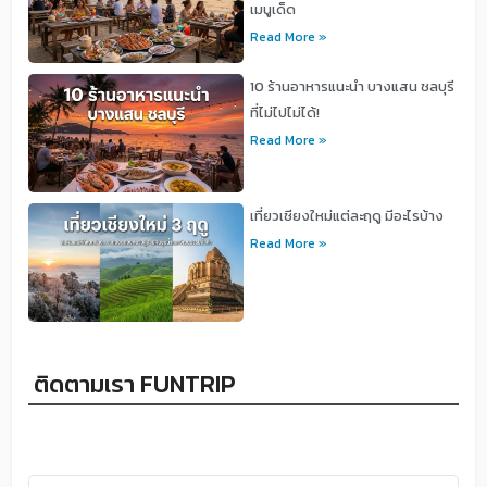
เมนูเด็ด
Read More »
10 ร้านอาหารแนะนำ บางแสน ชลบุรี
ที่ไม่ไปไม่ได้!
Read More »
เที่ยวเชียงใหม่แต่ละฤดู มีอะไรบ้าง
Read More »
ติดตามเรา FUNTRIP