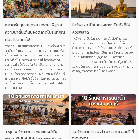
G
G
G
G
G
E
E
E
E
E
ตลาดร่มหุบ สมุทรสงคราม: พิสูจน์
ไหว้พระ 9 วัดในกรุงเทพ: วัดดังที่ไม่
ความน่าตื่นเต้นของตลาดในร่มที่คุณ
ควรพลาด
ไหว้พระ 9 วัดในกรุงเทพ: วัดดังที่ไม่ควร
ต้องไปสักครั้ง!
พลาด กรุงเทพมหานครเป็นเมืองที่เต็มไป
ตลาดร่มหุบ สมุทรสงคราม: แหล่งท่องเที่ยว
ด้วยวัดวาอารามที่สำคัญและมีประวัติศาสตร์
สุดตื่นเต้นในสมุทรสงคราม ตลาดร่มหุบ ถือ
ยาวนาน การไหว้พระเป็นการสร้างความสงบ
เป็นหนึ่งในสถานที่ท่องเที่ยวยอดฮิตที่นักท่อง
ใจและเสริมสร้างบุญกุศลให้แก่ตัวเอง ใน
เที่ยวทั้งในและต่างประเทศไม่ควรพลาด!
บทความนี้เราจะพาคุณไปทำความรู้จักกับ 9
ตลาดแห่งนี้ตั้งอยู่ในจังหวัดสมุทรสงคราม
วัดดังในกรุงเทพ ที่มีประวัติศาสตร์และความ
ซึ่งเป็นตลาดที่มีเสน่ห์และความน่าตื่นเต้นที่ไม่
สำคัญทางศาสนาที่ไม่ควรพลาด…
เหมือนใคร ด้วยการตั้งแผงขายของใต้ร่มที่
สามารถหุบเก็บได้เมื่อมีรถไฟผ่าน ขอบอกเลย
ว่าเป็นภาพที่ต้องเห็นด้วยตาตัวเอง! วิธีไป/
การเดินทาง…
Top 10 ร้านอาหารทะเลแนะนำใน
10 ร้านอาหารแนะนำ บางแสน ชลบุรี ที่