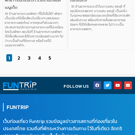
พัทยา ที่ไม่ไปไม่ได้! | รวมร้านดังและ
ไม่ไปไม่ได้!
10 ร้านอาหารแนะนำในบางแสน ชลบุรี ที่
เมนูเด็ด
คุณไม่ควรพลาด! บางแสน ชลบุรี เป็นหนึ่ง
10 ร้านอาหารทะเลพัทยา ที่ไม่ไปไม่ได้! พัทยา
ในจุดหมายยอดนิยมของคนไทยที่ต้องการพัก
เป็นเมืองที่มีชื่อเสียงในเรื่องทะเลสวยและ
ผ่อนริมทะเล พร้อมกับการลิ้มลองอาหารอ
อาหารทะเลสดใหม่ หากคุณกำลังมองหา
ร่อยๆ ที่มีให้เลือกหลากหลาย ไม่ว่าจะเป็น
ประสบการณ์การทานอาหารทะเลที่ไม่เหมือน
อาหารทะเลสดๆ…
ใครในพัทยา ลองไปที่ ร้านอาหารทะเลพัทยา
ที่มีชื่อเสียงและได้รับความนิยมอย่างมาก! ไม่
ว่าจะเป็นร้านที่ติดทะเล หรือร้านที่มี
บรรยากาศดีๆ…
1
2
3
4
5
F
T
Y
E
FOLLOW US
a
w
o
n
c
i
u
v
e
t
t
e
b
t
u
l
o
e
b
o
FUNTRIP
o
r
e
p
k
e
เว็บท่องเที่ยว Funtrip รวมข้อมูลข่าวสารสถานที่ท่องเที่ยวใน
ประเทศไทย รวมถึงที่พักระหว่างการเดินทาง ไว้ในที่เดียว จัดทริ