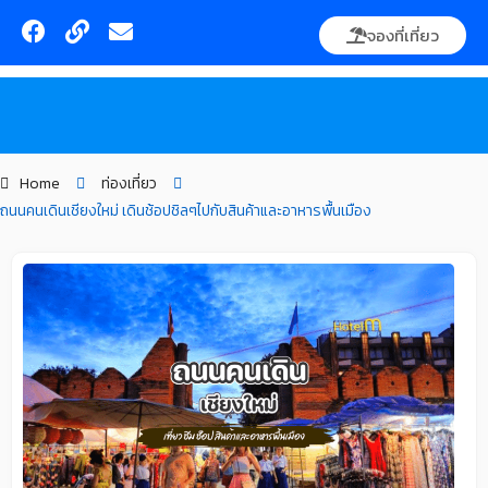
Skip
F
L
E
จองที่เที่ยว
to
a
i
n
content
c
n
v
e
k
e
ค้นหา
b
l
o
o
o
p
Home
ท่องเที่ยว
k
e
ถนนคนเดินเชียงใหม่ เดินช้อปชิลๆไปกับสินค้าและอาหารพื้นเมือง