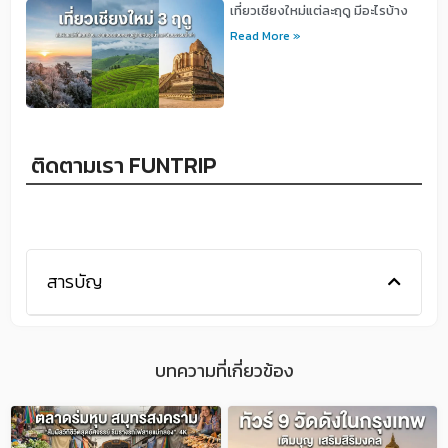
เที่ยวเชียงใหม่แต่ละฤดู มีอะไรบ้าง
Read More »
ติดตามเรา FUNTRIP
สารบัญ
บทความที่เกี่ยวข้อง
P
P
P
P
P
A
A
A
A
A