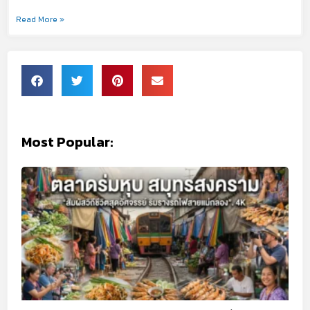
Read More »
Most Popular: