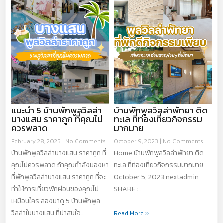
แนะนำ 5 บ้านพักพูลวิลล่า
บ้านพักพูลวิลล่าพัทยา ติด
บางแสน ราคาถูก ที่คุณไม่
ทะเล ที่ท่องเที่ยวกิจกรรม
ควรพลาด
มากมาย
February 28, 2025
No Comments
October 9, 2023
No Comments
บ้านพักพูลวิลล่าบางแสน ราคาถูก ที่
Home บ้านพักพูลวิลล่าพัทยา ติด
คุณไม่ควรพลาด ถ้าคุณกำลังมองหา
ทะเล ที่ท่องเที่ยวกิจกรรมมากมาย
ที่พักพูลวิลล่าบางแสน ราคาถูก ที่จะ
October 5, 2023 nextadmin
ทำให้การเที่ยวพักผ่อนของคุณไม่
SHARE :…
เหมือนใคร ลองมาดู 5 บ้านพักพูล
วิลล่าในบางแสน ที่น่าสนใจ…
Read More »