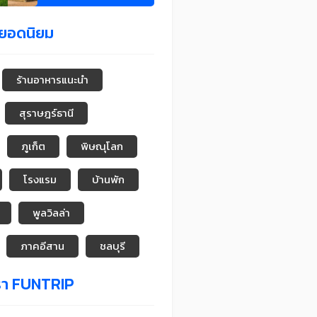
่ยอดนิยม
ร้านอาหารแนะนำ
สุราษฎร์ธานี
ภูเก็ต
พิษณุโลก
โรงแรม
บ้านพัก
พูลวิลล่า
ภาคอีสาน
ชลบุรี
รา FUNTRIP