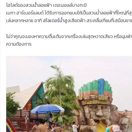
ติดตามเรา FUNTRIP
ไฮไลต์ของสวนน้ําลอยฟ้า เดอะมอลล์บางกะปิ
แนะนำ 5 บ้านพักพูลวิลล่าบางแสน ราคาถูก ที่คุณไม่ควร
เมกา ฮาร์เบอร์แลนด์ ได้รับการออกแบบให้เป็นสวนน้ำลอยฟ้าที่ใหญ่ที่สุ
พลาด
เล่นหลากหลาย อาทิ
สไลเดอร์น้ำ
สูงเสียดฟ้า สระคลื่นเทียมที่เสมือ
จุดชมวิวกรุงเทพ กลางคืน ฟรี สถานที่ยอดฮิตที่ไม่ควร
พลาด 2024
ไม่ว่าคุณจะมองหาความตื่นเต้นจากเครื่องเล่นสุดหวาดเสียว หรือมุมพัก
Ichiba Aqua Park สวนน้ำเปิดใหม่ใจกลางกรุงเทพ ย่าน
ความต้องการ
รามอินทรา
one day trip แปลว่าอะไร วิธีเที่ยวแบบใหม่สำหรับคน
วันหยุดน้อย
เมนู
ช่องทางการติดต่อ
บริการของเรา
ช่องทางติดต่อ