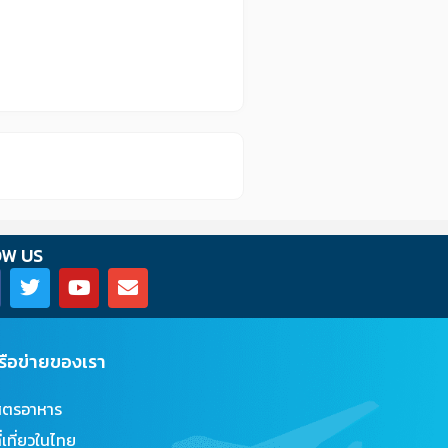
OW US
T
Y
E
w
o
n
i
u
v
t
t
e
t
u
l
รือข่ายของเรา
e
b
o
r
e
p
ูตรอาหาร
e
ี่เที่ยวในไทย