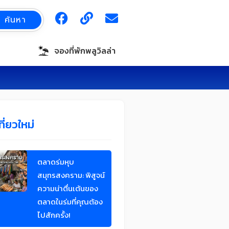
F
L
E
ค้นหา
a
i
n
c
n
v
จองที่พักพลูวิลล่า
e
k
e
b
l
o
o
o
p
k
e
ที่ยวใหม่
ตลาดร่มหุบ
สมุทรสงคราม: พิสูจน์
ความน่าตื่นเต้นของ
ตลาดในร่มที่คุณต้อง
ไปสักครั้ง!