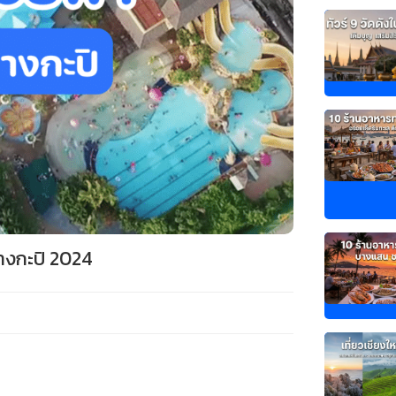
บางกะปิ 2024