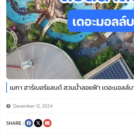
เมกา ฮาร์เบอร์แลนด์ สวนน้ําลอยฟ้า เดอะมอลล์
December 12, 2024
SHARE :