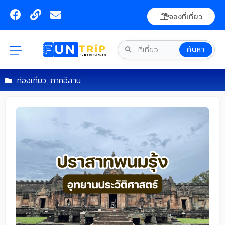
Skip
F
L
E
จองที่เที่ยว
to
a
i
n
content
c
n
v
e
k
e
ค้นหา
b
l
o
o
o
p
ท่องเที่ยว
,
ภาคอีสาน
k
e