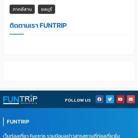
ภาคอีสาน
ชลบุรี
ติดตามเรา FUNTRIP
F
T
Y
E
FOLLOW US
a
w
o
n
c
i
u
v
e
t
t
e
b
t
u
l
o
e
b
o
FUNTRIP
o
r
e
p
k
e
เว็บท่องเที่ยว Funtrip รวมข้อมูลข่าวสารสถานที่ท่องเที่ยวใน