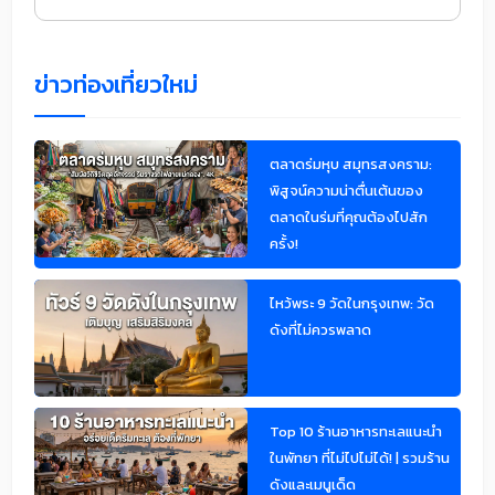
ข่าวท่องเที่ยวใหม่
ตลาดร่มหุบ สมุทรสงคราม:
พิสูจน์ความน่าตื่นเต้นของ
ตลาดในร่มที่คุณต้องไปสัก
ครั้ง!
ไหว้พระ 9 วัดในกรุงเทพ: วัด
ดังที่ไม่ควรพลาด
Top 10 ร้านอาหารทะเลแนะนำ
ในพัทยา ที่ไม่ไปไม่ได้! | รวมร้าน
ดังและเมนูเด็ด