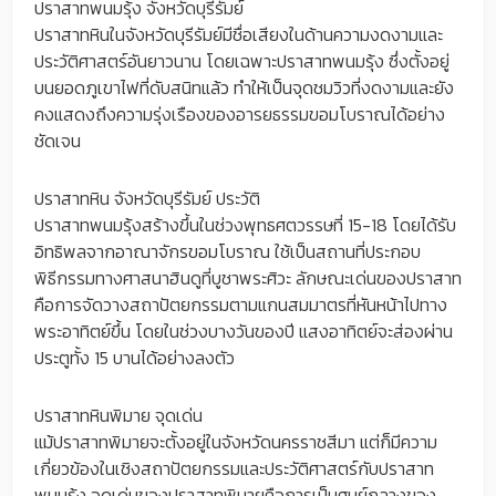
ปราสาทพนมรุ้ง จังหวัดบุรีรัมย์
ปราสาทหินในจังหวัดบุรีรัมย์มีชื่อเสียงในด้านความงดงามและ
ประวัติศาสตร์อันยาวนาน โดยเฉพาะปราสาทพนมรุ้ง ซึ่งตั้งอยู่
บนยอดภูเขาไฟที่ดับสนิทแล้ว ทำให้เป็นจุดชมวิวที่งดงามและยัง
คงแสดงถึงความรุ่งเรืองของอารยธรรมขอมโบราณได้อย่าง
ชัดเจน
ปราสาทหิน จังหวัดบุรีรัมย์ ประวัติ
ปราสาทพนมรุ้งสร้างขึ้นในช่วงพุทธศตวรรษที่ 15-18 โดยได้รับ
อิทธิพลจากอาณาจักรขอมโบราณ ใช้เป็นสถานที่ประกอบ
พิธีกรรมทางศาสนาฮินดูที่บูชาพระศิวะ ลักษณะเด่นของปราสาท
คือการจัดวางสถาปัตยกรรมตามแกนสมมาตรที่หันหน้าไปทาง
พระอาทิตย์ขึ้น โดยในช่วงบางวันของปี แสงอาทิตย์จะส่องผ่าน
ประตูทั้ง 15 บานได้อย่างลงตัว
ปราสาทหินพิมาย จุดเด่น
แม้ปราสาทพิมายจะตั้งอยู่ในจังหวัดนครราชสีมา แต่ก็มีความ
เกี่ยวข้องในเชิงสถาปัตยกรรมและประวัติศาสตร์กับปราสาท
พนมรุ้ง จุดเด่นของปราสาทพิมายคือการเป็นศูนย์กลางของ