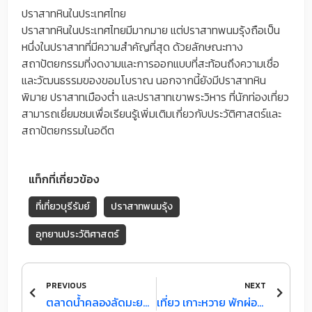
ปราสาทหินในประเทศไทย
ปราสาทหินในประเทศไทยมีมากมาย แต่ปราสาทพนมรุ้งถือเป็น
หนึ่งในปราสาทที่มีความสำคัญที่สุด ด้วยลักษณะทาง
สถาปัตยกรรมที่งดงามและการออกแบบที่สะท้อนถึงความเชื่อ
และวัฒนธรรมของขอมโบราณ นอกจากนี้ยังมีปราสาทหิน
พิมาย ปราสาทเมืองต่ำ และปราสาทเขาพระวิหาร ที่นักท่องเที่ยว
สามารถเยี่ยมชมเพื่อเรียนรู้เพิ่มเติมเกี่ยวกับประวัติศาสตร์และ
สถาปัตยกรรมในอดีต
แท็กที่เกี่ยวข้อง
ที่เที่ยวบุรีรัมย์
ปราสาทพนมรุ้ง
อุทยานประวัติศาสตร์
Prev
Next
PREVIOUS
NEXT
ตลาดน้ำคลองลัดมะยม วิถีชีวิตคนไทย ใจกลางกรุงเทพมหานคร
เที่ยว เกาะหวาย พักผ่อนชิลๆ บนเกาะสวรรค์แห่งเมืองตราด