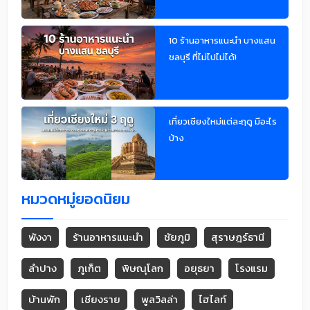
10 ร้านอาหารแนะนำ บางแสน
ชลบุรี ที่ไม่ไปไม่ได้!
เที่ยวเชียงใหม่แต่ละฤดู มีอะไร
บ้าง
หมวดหมู่ยอดนิยม
พังงา
ร้านอาหารแนะนำ
ชัยภูมิ
สุราษฎร์ธานี
ลำปาง
ภูเก็ต
พิษณุโลก
อยุธยา
โรงแรม
บ้านพัก
เชียงราย
พูลวิลล่า
ไฮไลท์