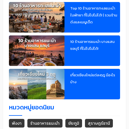
Top 10 ร้านอาหารทะเลแนะนำ
ในพัทยา ที่ไม่ไปไม่ได้! | รวมร้าน
ดังและเมนูเด็ด
10 ร้านอาหารแนะนำ บางแสน
ชลบุรี ที่ไม่ไปไม่ได้!
เที่ยวเชียงใหม่แต่ละฤดู มีอะไร
บ้าง
หมวดหมู่ยอดนิยม
พังงา
ร้านอาหารแนะนำ
ชัยภูมิ
สุราษฎร์ธานี