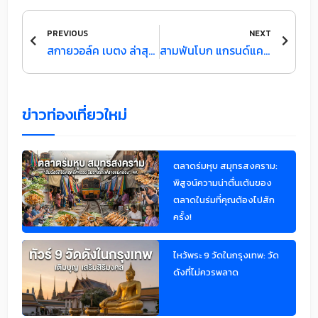
Prev
Next
PREVIOUS
NEXT
สกายวอล์ค เบตง ล่าสุด ที่ท่องเที่ยวชมทะเลหมอก วิวสวย ที่ 1
สามพันโบก แกรนด์แคนยอนแห่งแดนอีสาน ในประเทศไทย
ข่าวท่องเที่ยวใหม่
ตลาดร่มหุบ สมุทรสงคราม:
พิสูจน์ความน่าตื่นเต้นของ
ตลาดในร่มที่คุณต้องไปสัก
ครั้ง!
ไหว้พระ 9 วัดในกรุงเทพ: วัด
ดังที่ไม่ควรพลาด