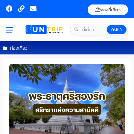
Skip
F
L
E
จองที่เที่ยว
to
a
i
n
content
c
n
v
e
k
e
ค้นหา
b
l
o
o
o
p
ท่องเที่ยว
k
e