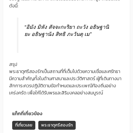
ดังนี้:
“อิมัง มิหัง สัจจะกะริยา ถะวัง อธิษฐานิ
ยะ อธิษฐานัง สิทธิ ภะวันตุ เม”
สรุป
พระธาตุศรีสองรักเป็นสถานที่ที่เต็มไปด้วยความเชื่อและศรัทธา
มีความสำคัญทั้งในด้านศาสนาและประวัติศาสตร์ ผู้ที่เดินทางมา
สักการะควรปฏิบัติตามข้อกำหนดและประเพณีท้องถิ่นอย่าง
เคร่งครัด เพื่อให้ได้รับพรและสิริมงคลอย่างสมบูรณ์
แท็กที่เกี่ยวข้อง
ที่เที่ยวเลย
พระธาตุศรีสองรัก