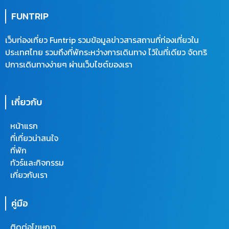
b
t
u
l
o
e
b
o
FUNTRIP
o
r
e
p
k
e
เว็บท่องเที่ยว Funtrip รวมข้อมูลข่าวสารสถานที่ท่องเที่ยวใน
ประเทศไทย รวมถึงที่พักระหว่างการเดินทาง ไว้ในที่เดียว จัดทริ
ปการเดินทางง่ายๆ ผ่านเว็บไซต์ของเรา
เกี่ยวกับ
หน้าแรก
ที่เที่ยวน่าสนใจ
ที่พัก
ทัวร์และกิจกรรม
เกี่ยวกับเรา
คู่มือ
ติดต่อโฆษณา