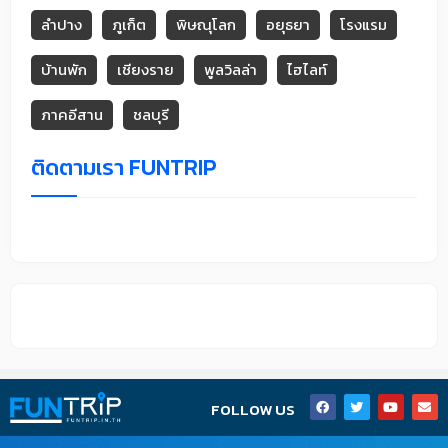
ลำปาง
ภูเก็ต
พิษณุโลก
อยุธยา
โรงแรม
บ้านพัก
เชียงราย
พูลวิลล่า
ไฮไลท์
ภาคอีสาน
ชลบุรี
ติดตามเรา FUNTRIP
F
T
Y
E
FOLLOW US
a
w
o
n
c
i
u
v
e
t
t
e