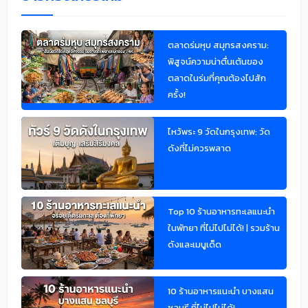
ตลาดร่มหุบ สมุทรสงคราม:
พิสูจน์ความน่าตื่นเต้นของ
ตลาดในร่มที่คุณต้องไปสัก
ครั้ง!
ไหว้พระ 9 วัดในกรุงเทพ: วัด
ดังที่ไม่ควรพลาด
Top 10 ร้านอาหารทะเลแนะนำ
ในพัทยา ที่ไม่ไปไม่ได้! | รวมร้าน
ดังและเมนูเด็ด
10 ร้านอาหารแนะนำ บางแสน
ชลบุรี ที่ไม่ไปไม่ได้!