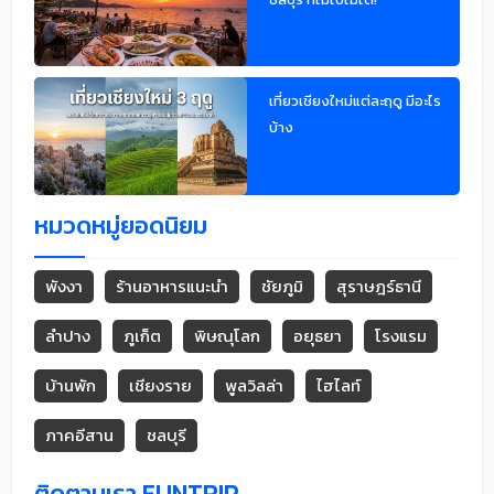
เที่ยวเชียงใหม่แต่ละฤดู มีอะไร
บ้าง
หมวดหมู่ยอดนิยม
พังงา
ร้านอาหารแนะนำ
ชัยภูมิ
สุราษฎร์ธานี
ลำปาง
ภูเก็ต
พิษณุโลก
อยุธยา
โรงแรม
บ้านพัก
เชียงราย
พูลวิลล่า
ไฮไลท์
ภาคอีสาน
ชลบุรี
ติดตามเรา FUNTRIP