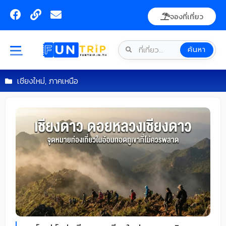
Skip
F
L
E
จองที่เที่ยว
to
a
i
n
content
c
n
v
e
k
e
ค้นหา
b
l
o
o
o
p
เชียงใหม่
,
ภาคเหนือ
k
e