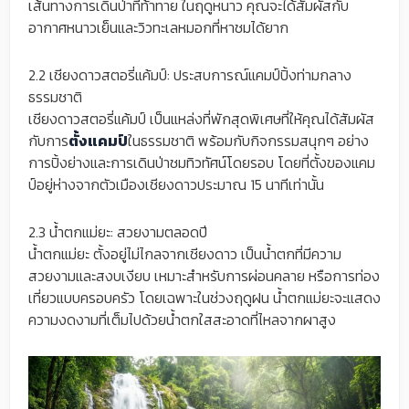
เส้นทางการเดินป่าที่ท้าทาย ในฤดูหนาว คุณจะได้สัมผัสกับ
อากาศหนาวเย็นและวิวทะเลหมอกที่หาชมได้ยาก
2.2 เชียงดาวสตอรี่แค้มป์: ประสบการณ์แคมป์ปิ้งท่ามกลาง
ธรรมชาติ
เชียงดาวสตอรี่แค้มป์ เป็นแหล่งที่พักสุดพิเศษที่ให้คุณได้สัมผัส
กับการ
ตั้งแคมป์
ในธรรมชาติ พร้อมกับกิจกรรมสนุกๆ อย่าง
การปิ้งย่างและการเดินป่าชมทิวทัศน์โดยรอบ โดยที่ตั้งของแคม
ป์อยู่ห่างจากตัวเมืองเชียงดาวประมาณ 15 นาทีเท่านั้น
2.3 น้ำตกแม่ยะ: สวยงามตลอดปี
น้ำตกแม่ยะ ตั้งอยู่ไม่ไกลจากเชียงดาว เป็นน้ำตกที่มีความ
สวยงามและสงบเงียบ เหมาะสำหรับการผ่อนคลาย หรือการท่อง
เที่ยวแบบครอบครัว โดยเฉพาะในช่วงฤดูฝน น้ำตกแม่ยะจะแสดง
ความงดงามที่เต็มไปด้วยน้ำตกใสสะอาดที่ไหลจากผาสูง