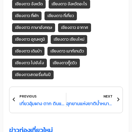
เชียงดาว จังหวัด
เชียงดาว จังหวัดอะไร
เชียงดาว ที่พัก
เชียงดาว ที่เที่ยว
เชียงดาว ภาษาอังกฤษ
เชียงดาว อากาศ
เชียงดาว อุณหภูมิ
เชียงดาว เชียงใหม่
เชียงดาว เดินป่า
เชียงดาว เมาท์เทนวิว
เชียงดาว ไปยังไง
เชียงดาวกู๊ดวิว
เชียงดาวสตอรี่แค้มป์
Prev
Next
PREVIOUS
NEXT
เที่ยวอุ้มผาง ตาก ดินแดนปลายขอบประเทศไทย ที่ต้องไปให้ได้สักครั้ง
อุทยานแห่งชาติน้ำหนาว: เที่ยวครบ จุดชมวิวภูค้อ–ถ้ำผาหงษ์–น้ำตกเหวทราย (แพลน 2 วัน 1 คืน)
ข่าวท่องเที่ยวใหม่