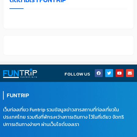
F
T
Y
E
FOLLOW US
a
w
o
n
c
i
u
v
e
t
t
e
b
t
u
l
o
e
b
o
FUNTRIP
o
r
e
p
k
e
เว็บท่องเที่ยว Funtrip รวมข้อมูลข่าวสารสถานที่ท่องเที่ยวใน
ประเทศไทย รวมถึงที่พักระหว่างการเดินทาง ไว้ในที่เดียว จัดทริ
ปการเดินทางง่ายๆ ผ่านเว็บไซต์ของเรา