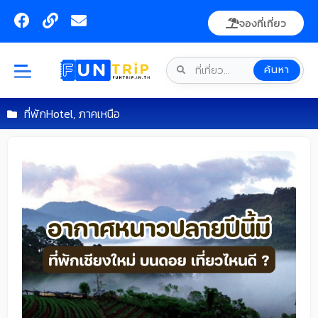
Skip
F
L
E
จองที่เที่ยว
to
a
i
n
content
c
n
v
e
k
e
ค้นหา
b
l
o
o
o
p
ที่พักHotel
,
ภาคเหนือ
k
e