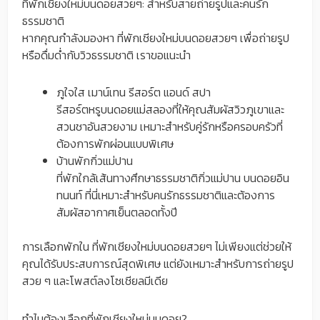
ที่พักเชียงใหม่บนดอยสวยๆ: สำหรับสายถ่ายรูปและคนรัก
ธรรมชาติ
หากคุณกำลังมองหา ที่พักเชียงใหม่บนดอยสวยๆ เพื่อถ่ายรูป
หรือดื่มด่ำกับวิวธรรมชาติ เราขอแนะนำ
ภูใจใส เมาน์เทน รีสอร์ต แอนด์ สปา
รีสอร์ตหรูบนดอยแม่สลองที่ให้คุณสัมผัสวิวภูเขาและ
สวนชาอันสวยงาม เหมาะสำหรับคู่รักหรือครอบครัวที่
ต้องการพักผ่อนแบบพิเศษ
บ้านพักกิ่วแม่ปาน
ที่พักใกล้เส้นทางศึกษาธรรมชาติกิ่วแม่ปาน บนดอยอิน
ทนนท์ ที่นี่เหมาะสำหรับคนรักธรรมชาติและต้องการ
สัมผัสอากาศเย็นตลอดทั้งปี
การเลือกพักใน ที่พักเชียงใหม่บนดอยสวยๆ ไม่เพียงแต่ช่วยให้
คุณได้รับประสบการณ์สุดพิเศษ แต่ยังเหมาะสำหรับการถ่ายรูป
สวย ๆ และโพสต์ลงโซเชียลมีเดีย
ทำไมต้องเลือกที่พักเชียงใหม่บนดอย?