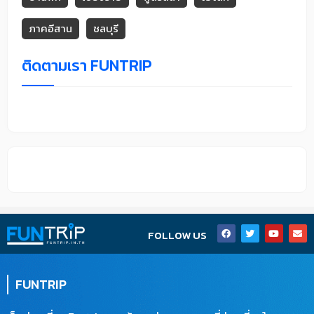
ภาคอีสาน
ชลบุรี
ติดตามเรา FUNTRIP
F
T
Y
E
FOLLOW US
a
w
o
n
c
i
u
v
e
t
t
e
b
t
u
l
o
e
b
o
FUNTRIP
o
r
e
p
k
e