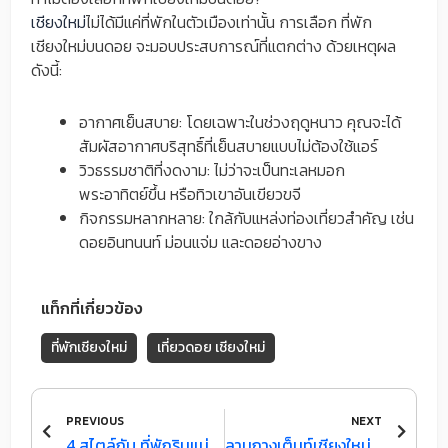
เชียงใหม่
ไม่ได้มีแค่ที่พักในตัวเมืองเท่านั้น การเลือก ที่พัก
เชียงใหม่บนดอย จะมอบประสบการณ์ที่แตกต่าง ด้วยเหตุผล
ดังนี้:
อากาศเย็นสบาย: โดยเฉพาะในช่วงฤดูหนาว คุณจะได้
สัมผัสอากาศบริสุทธิ์ที่เย็นสบายแบบไม่ต้องใช้แอร์
วิวธรรมชาติที่งดงาม: ไม่ว่าจะเป็นทะเลหมอก
พระอาทิตย์ขึ้น หรือทิวเขาอันเขียวขจี
กิจกรรมหลากหลาย: ใกล้กับแหล่งท่องเที่ยวสำคัญ เช่น
ดอยอินทนนท์ ม่อนแจ่ม และดอยอ่างขาง
แท็กที่เกี่ยวข้อง
ที่พักเชียงใหม่
เที่ยวดอย เชียงใหม่
Prev
Next
PREVIOUS
NEXT
4 สไตล์กับ ที่พักริมแม่น้ําเจ้าพระยา เลือกอย่างไรให้ตรงใจ
ลานกางเต็นท์เชียงใหม่ จุดแคมป์ปิ้งอันดับ 1 แห่งเมืองล้านนา