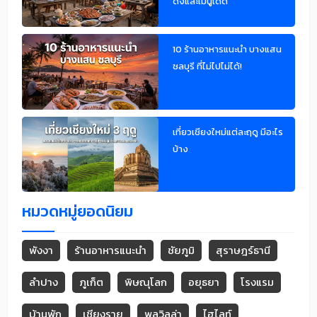
ดังและเมนูเด็ด
10 ร้านอาหารแนะนำ บางแสน
ชลบุรี ที่ไม่ไปไม่ได้!
เที่ยวเชียงใหม่แต่ละฤดู มีอะไร
บ้าง
หมวดหมู่ยอดนิยม
พังงา
ร้านอาหารแนะนำ
ชัยภูมิ
สุราษฎร์ธานี
ลำปาง
ภูเก็ต
พิษณุโลก
อยุธยา
โรงแรม
บ้านพัก
เชียงราย
พูลวิลล่า
ไฮไลท์