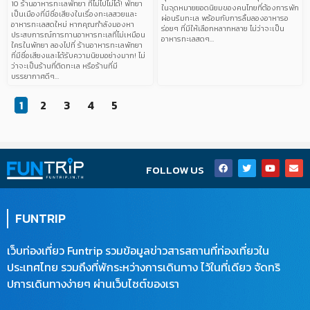
10 ร้านอาหารทะเลพัทยา ที่ไม่ไปไม่ได้! พัทยา
ในจุดหมายยอดนิยมของคนไทยที่ต้องการพัก
เป็นเมืองที่มีชื่อเสียงในเรื่องทะเลสวยและ
ผ่อนริมทะเล พร้อมกับการลิ้มลองอาหารอ
อาหารทะเลสดใหม่ หากคุณกำลังมองหา
ร่อยๆ ที่มีให้เลือกหลากหลาย ไม่ว่าจะเป็น
ประสบการณ์การทานอาหารทะเลที่ไม่เหมือน
อาหารทะเลสดๆ…
ใครในพัทยา ลองไปที่ ร้านอาหารทะเลพัทยา
ที่มีชื่อเสียงและได้รับความนิยมอย่างมาก! ไม่
ว่าจะเป็นร้านที่ติดทะเล หรือร้านที่มี
บรรยากาศดีๆ…
1
2
3
4
5
F
T
Y
E
FOLLOW US
a
w
o
n
c
i
u
v
e
t
t
e
b
t
u
l
o
e
b
o
FUNTRIP
o
r
e
p
k
e
เว็บท่องเที่ยว Funtrip รวมข้อมูลข่าวสารสถานที่ท่องเที่ยวใน
ประเทศไทย รวมถึงที่พักระหว่างการเดินทาง ไว้ในที่เดียว จัดทริ
ปการเดินทางง่ายๆ ผ่านเว็บไซต์ของเรา