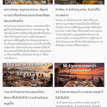
E
E
E
E
E
ตลาดร่มหุบ สมุทรสงคราม: พิสูจน์
ไหว้พระ 9 วัดในกรุงเทพ: วัดดังที่ไม่
ความน่าตื่นเต้นของตลาดในร่มที่คุณ
ควรพลาด
ไหว้พระ 9 วัดในกรุงเทพ: วัดดังที่ไม่ควร
ต้องไปสักครั้ง!
พลาด กรุงเทพมหานครเป็นเมืองที่เต็มไป
ตลาดร่มหุบ สมุทรสงคราม: แหล่งท่องเที่ยว
ด้วยวัดวาอารามที่สำคัญและมีประวัติศาสตร์
สุดตื่นเต้นในสมุทรสงคราม ตลาดร่มหุบ ถือ
ยาวนาน การไหว้พระเป็นการสร้างความสงบ
เป็นหนึ่งในสถานที่ท่องเที่ยวยอดฮิตที่นักท่อง
ใจและเสริมสร้างบุญกุศลให้แก่ตัวเอง ใน
เที่ยวทั้งในและต่างประเทศไม่ควรพลาด!
บทความนี้เราจะพาคุณไปทำความรู้จักกับ 9
ตลาดแห่งนี้ตั้งอยู่ในจังหวัดสมุทรสงคราม
วัดดังในกรุงเทพ ที่มีประวัติศาสตร์และความ
ซึ่งเป็นตลาดที่มีเสน่ห์และความน่าตื่นเต้นที่ไม่
สำคัญทางศาสนาที่ไม่ควรพลาด…
เหมือนใคร ด้วยการตั้งแผงขายของใต้ร่มที่
สามารถหุบเก็บได้เมื่อมีรถไฟผ่าน ขอบอกเลย
ว่าเป็นภาพที่ต้องเห็นด้วยตาตัวเอง! วิธีไป/
การเดินทาง…
Top 10 ร้านอาหารทะเลแนะนำใน
10 ร้านอาหารแนะนำ บางแสน ชลบุรี ที่
พัทยา ที่ไม่ไปไม่ได้! | รวมร้านดังและ
ไม่ไปไม่ได้!
10 ร้านอาหารแนะนำในบางแสน ชลบุรี ที่
เมนูเด็ด
คุณไม่ควรพลาด! บางแสน ชลบุรี เป็นหนึ่ง