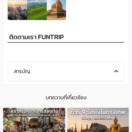
ติดตามเรา FUNTRIP
สารบัญ
บทความที่เกี่ยวข้อง
P
P
P
P
P
A
A
A
A
A
G
G
G
G
G