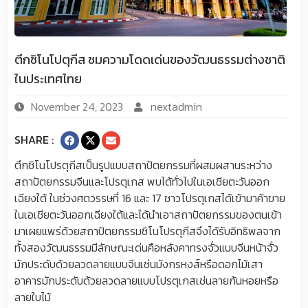
ตึกชิโนโปตุกีส ชมความโดดเด่นของวัฒนธรรมต่างชาติ
ในประเทศไทย
November 24, 2023
nextadmin
SHARE :
ตึกชิโนโปรตุกีสเป็นรูปแบบสถาปัตยกรรมที่ผสมผสานระหว่าง
สถาปัตยกรรมจีนและโปรตุเกส พบได้ทั่วไปในเอเชียตะวันออก
เฉียงใต้ ในช่วงศตวรรษที่
16
และ
17
ชาวโปรตุเกสได้เข้ามาค้าขาย
ในเอเชียตะวันออกเฉียงใต้และได้นำเอาสถาปัตยกรรมของตนเข้า
มาเผยแพร่ด้วยสถาปัตยกรรมชิโนโปรตุกีสจึงได้รับอิทธิพลจาก
ทั้งสองวัฒนธรรมมีลักษณะเด่นคือหลังคาทรงจั่วแบบจีนหน้าจั่ว
มักประดับด้วยลวดลายแบบจีนเช่นมังกรหงส์หรือดอกไม้เสา
อาคารมักประดับด้วยลวดลายแบบโปรตุเกสเช่นลายก้นหอยหรือ
ลายใบไม้