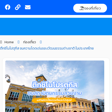
Skip
F
L
E
จองที่เที่ยว
to
a
i
n
content
c
n
v
e
k
e
ค้นหา
b
l
o
o
o
p
Home
ท่องเที่ยว
k
e
ตึกชิโนโปตุกีส ชมความโดดเด่นของวัฒนธรรมต่างชาติ ในประเทศไทย